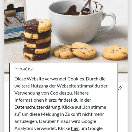
Hinweis:
Diese Website verwendet Cookies. Durch die
weitere Nutzung der Webseite stimmst du der
Sonntag, 17. November 2019
Verwendung von Cookies zu. Nähere
Rezept für Orangen-
Informationen hierzu findest du in der
Schoko-Plätzchen -
Datenschutzerklärung
. Klicke auf „Ich stimme
zu“, um diese Meldung in Zukunft nicht mehr
Ausstechplätzchen
anzuzeigen. Darüber hinaus wird Google
Analytics verwendet. Klicke
hier
, um Google