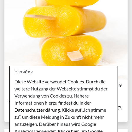
Hinweis:
Diese Website verwendet Cookies. Durch die
Sonntag, 23. Juni 2019
weitere Nutzung der Webseite stimmst du der
gesundes Mango-Orangen-
Verwendung von Cookies zu. Nähere
Informationen hierzu findest du in der
Eis am Stiel – nur 3 Zutaten
Datenschutzerklärung
. Klicke auf „Ich stimme
zu“, um diese Meldung in Zukunft nicht mehr
anzuzeigen. Darüber hinaus wird Google
Analytics verwendet. Klicke
hier
, um Google