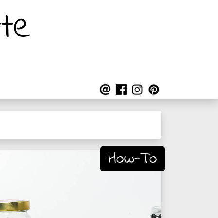
te
How-To