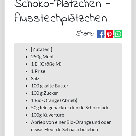
Schoko-Plätzchen -
Ausstechplätzchen
Share:
[Zutaten:]
250g Mehl
1 Ei (Größe M)
1 Prise
Salz
100 g kalte Butter
100 g Zucker
1 Bio-Orange (Abrieb)
50g fein gehackter dunkle Schokolade
100g Kuvertüre
Abrieb von einer Bio-Orange und oder
etwas Fleur de Sel nach belieben