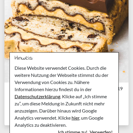
Hinweis:
Diese Website verwendet Cookies. Durch die
weitere Nutzung der Webseite stimmst du der
Verwendung von Cookies zu. Nähere
Dienstag, 12. März 2019
Informationen hierzu findest du in der
Rezept: Kinderriegel
Datenschutzerklärung
. Klicke auf „Ich stimme
zu“, um diese Meldung in Zukunft nicht mehr
Cookiebars alla Pick-Up
anzuzeigen. Darüber hinaus wird Google
Analytics verwendet. Klicke
hier
, um Google
Analytics zu deaktivieren.
Ich stimme zu!
Verwerfen!