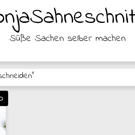
njaSahneschnit
Süße Sachen selber machen
schneiden"
o