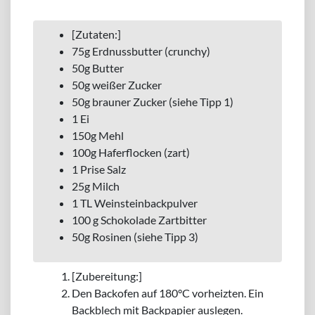
[Zutaten:]
75g Erdnussbutter (crunchy)
50g Butter
50g weißer Zucker
50g brauner Zucker (siehe Tipp 1)
1 Ei
150g Mehl
100g Haferflocken (zart)
1 Prise Salz
25g Milch
1 TL Weinsteinbackpulver
100 g Schokolade Zartbitter
50g Rosinen (siehe Tipp 3)
[Zubereitung:]
Den Backofen auf 180°C vorheizten. Ein
Backblech mit Backpapier auslegen.