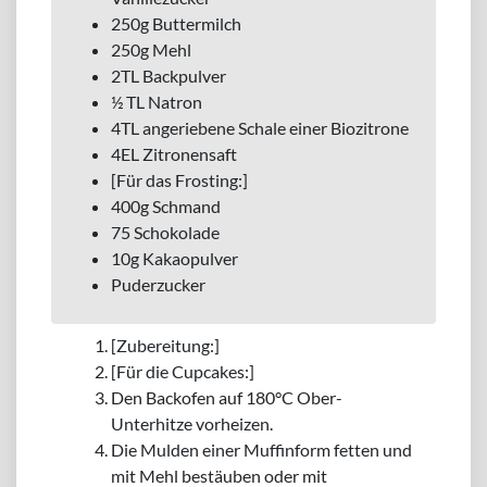
250g Buttermilch
250g Mehl
2TL Backpulver
½ TL Natron
4TL angeriebene Schale einer Biozitrone
4EL Zitronensaft
[Für das Frosting:]
400g Schmand
75 Schokolade
10g Kakaopulver
Puderzucker
[Zubereitung:]
[Für die Cupcakes:]
Den Backofen auf 180°C Ober-
Unterhitze vorheizen.
Die Mulden einer Muffinform fetten und
mit Mehl bestäuben oder mit