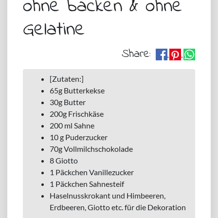
ohne backen & ohne
Gelatine
Share:
[Zutaten:]
65g Butterkekse
30g Butter
200g Frischkäse
200 ml Sahne
10 g Puderzucker
70g Vollmilchschokolade
8 Giotto
1 Päckchen Vanillezucker
1 Päckchen Sahnesteif
Haselnusskrokant und Himbeeren,
Erdbeeren, Giotto etc. für die Dekoration