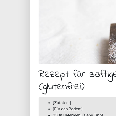
Rezept für saftig
(glutenfrei)
[Zutaten:]
[Für den Boden:]
250g Hafermehl (siehe Tipp)