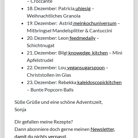
– Croccante
18. Dezember: Patricia
uhiesig
–
Weihnachtliches Granola
19. Dezember: Astrid
meinkochuniversum
–
Mitbringsel Mandelsplitter & Cantuccini
20. Dezember: Leon
feedmedaily
–
Schichtnugat
21. Dezember: Bilgi
knowedge_kitchen
– Mini
Apfelstrudel
22. Dezember: Lou
vegansugarspoon
–
Christstollen im Glas
23. Dezember: Rebekka
kaleidoscopickitchen
– Bunte Popcorn Balls
Süße Grüße und eine schöne Adventszeit,
Sonja
Dir gefallen meine Rezepte?
Dann abonniere doch gerne meinen
Newsletter,
damit du nichts verpasst.