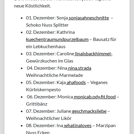
neue Köstlichkeit.
01. Dezember: Sonja
sonjasahneschnitte
–
Schoko Nuss Splitter
02. Dezember: Kathrina
kuechentraumundpurzelbaum
– Bausatz für
ein Lebkuchenhaus
03. Dezember: Caroline
linalsbackhimmel-
Gewürzkuchen im Glas
04. Dezember: Nina
nina.strada
Weihnachtliche Marmelade
05. Dezember: Kaja
ahafoods
– Veganes
Kürbiskernpesto
06. Dezember: Monica
monicab.ody.fit.food
–
Grittibänz
07. Dezember: Juliane
geschmacksliebe
–
Weihnachtlicher Likör
08. Dezember: Ina
whatinaloves
– Marzipan
Nuss Ecken