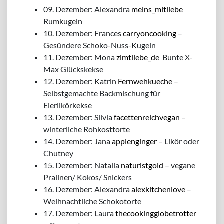
09. Dezember: Alexandra
meins_mitliebe
Rumkugeln
10. Dezember: Frances
carryoncooking
–
Gesündere Schoko-Nuss-Kugeln
11. Dezember: Mona
zimtliebe_de
Bunte X-
Max Glückskekse
12. Dezember: Katrin
Fernwehkueche
–
Selbstgemachte Backmischung für
Eierlikörkekse
13. Dezember: Silvia
facettenreichvegan
–
winterliche Rohkosttorte
14. Dezember: Jana
applenginger
– Likör oder
Chutney
15. Dezember: Natalia
naturistgold
– vegane
Pralinen/ Kokos/ Snickers
16. Dezember: Alexandra
alexkitchenlove
–
Weihnachtliche Schokotorte
17. Dezember: Laura
thecookingglobetrotter