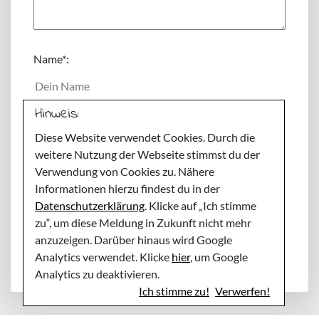
Name
*:
Hinweis:
E-Mail
*:
Diese Website verwendet Cookies. Durch die
weitere Nutzung der Webseite stimmst du der
Webseite:
Verwendung von Cookies zu. Nähere
Informationen hierzu findest du in der
Datenschutzerklärung
. Klicke auf „Ich stimme
Meinen Namen, E-Mail und Website in diesem
zu“, um diese Meldung in Zukunft nicht mehr
Browser speichern, bis ich wieder kommentiere.
anzuzeigen. Darüber hinaus wird Google
Analytics verwendet. Klicke
hier
, um Google
Analytics zu deaktivieren.
Ich stimme zu!
Verwerfen!