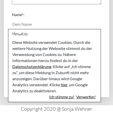
Name
*:
Hinweis:
E-Mail
*:
Diese Website verwendet Cookies. Durch die
weitere Nutzung der Webseite stimmst du der
Webseite:
Verwendung von Cookies zu. Nähere
Informationen hierzu findest du in der
Datenschutzerklärung
. Klicke auf „Ich stimme
Meinen Namen, E-Mail und Website in diesem
zu“, um diese Meldung in Zukunft nicht mehr
Browser speichern, bis ich wieder kommentiere.
anzuzeigen. Darüber hinaus wird Google
Analytics verwendet. Klicke
hier
, um Google
Analytics zu deaktivieren.
Ich stimme zu!
Verwerfen!
Copyright 2020 @ Sonja Wehner